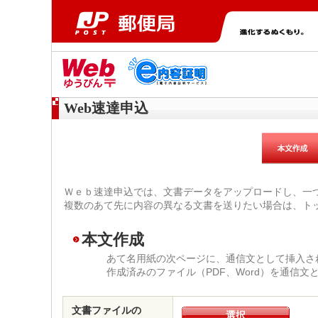
Web速達申込
Ｗｅｂ速達申込では、文書データをアップロードし、一
複数のあて先に内容の異なる文書を送りたい場合は、ト
本文作成
あて名用紙の次ページに、通信文として挿入さ
作成済みのファイル（PDF、Word）を通信
文書ファイルの
選択